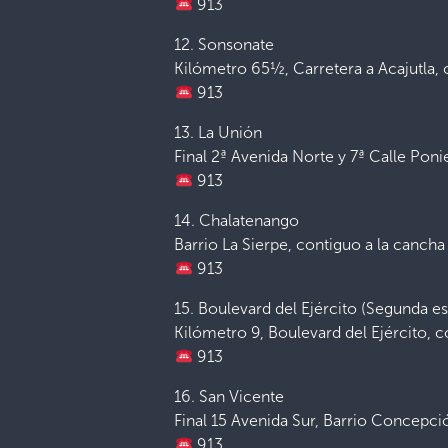
913
12. Sonsonate
Kilómetro 65½, Carretera a Acajutla,
913
13. La Unión
Final 2ª Avenida Norte y 7ª Calle Poni
913
14. Chalatenango
Barrio La Sierpe, contiguo a la canch
913
15. Boulevard del Ejército (Segunda es
Kilómetro 9, Boulevard del Ejército, c
913
16. San Vicente
Final 15 Avenida Sur, Barrio Concepci
913