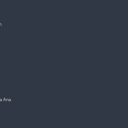
n.
ta Ana.