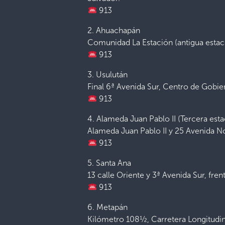
913
2. Ahuachapán
Comunidad La Estación (antigua estació
913
3. Usulután
Final 6ª Avenida Sur, Centro de Gobier
913
4. Alameda Juan Pablo II (Tercera est
Alameda Juan Pablo II y 25 Avenida No
913
5. Santa Ana
13 calle Oriente y 3ª Avenida Sur, fren
913
6. Metapán
Kilómetro 108½, Carretera Longitudin