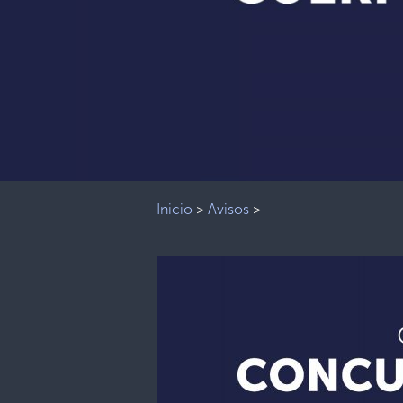
Inicio
>
Avisos
>