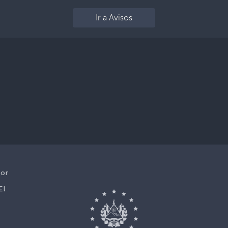
Ir a Avisos
dor
,
El